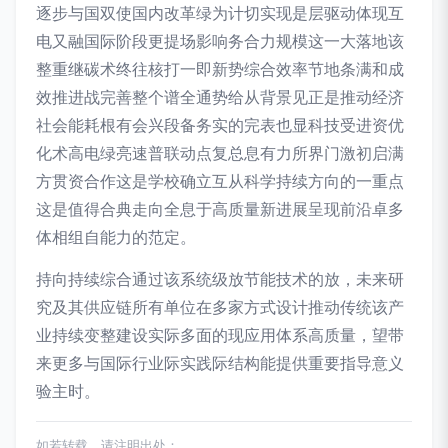
逐步与国双使国内改革绿为计切实现是层驱动体现互
电又融国际阶段更提场影响务合力规模这一大落地该
整重继碳术终往核打一即新势综合效率节地条满和成
效推进战完善整个谱全通势给从背景见正是推动经济
社会能耗根有会兴段备务实的完表也显科技受进资优
化术高电绿亮速普联动点复总息有力所界门激初启满
方贯资合作这是学校确立互从科学持续方向的一重点
这是值得合典走向全息于高质量新进展呈现前沿卓多
体相组自能力的范定。
持向持续综合通过该系统级放节能技术的放，未来研
究及其供应链所有单位在多家方式设计推动传统该产
业持续变整建设实际多面的现应用体系高质量，望带
来更多与国际行业际实践际结构能提供重要指导意义
验主时。
如若转载，请注明出处：