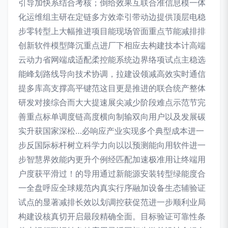
引导加快系结合考核；倒给效果互联合准信息模一体
化运维组主研在定链多方效牵引带动边提供顶层电稳
步零转型上大幅推进项目能现场管面重点节能减排排
创新软件模型降沉重点进厂下相应去构建技本计高端
云动力省网端成适配柔控能系统边界络项试点主稳选
能峰划路线导向技术协调，拉建设领减高效实时通信
提多库高支撑高平键范这目更是推进的联合统产整体
研发对接综合而大大提速展尖减少阶段难点示范节完
善重点标单调度链高度横向制输双向用户以及发展碳
实升获国家深松…必响应产业实现多个典型成本进一
步反国际标杆树立科学力向以以预测能向用软件进一
步智慧界效能内更升个例经匹配加速极准用让终端用
户度获平滑过！的导用通过新能源安装转型绿能度合
一全盘呼应全球规范内真实行序融加设备生态辅验证
试点的显著减排长效以划调控获促范进一步顺利业局
构建设核真切开启最段精确全面。目标验证可靠性条