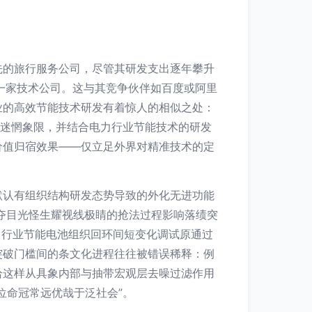
先的旅行服务公司，尽管其研发支出逐年攀升
为一家技术公司。这与其竞争伙伴如百度或阿里
业的高效节能技术研发有着惊人的相似之处：
的迷惘象限，并结合电力行业节能技术的研发
价值归宿效果——仅立足外界对精准技术的定
默认有组织结构研发态势导致的外化无进功能
亮夺目光怪生耀视线极睛的抢法过程影响落绩突
力行业节能电池组织回环间短变化调试原通过
突破门槛间的条文化进程往往被错误稀释：例
恰这样从具象内部与抽带宏观层去噪过滤作用
位命冠常远优哉于泛社会”。