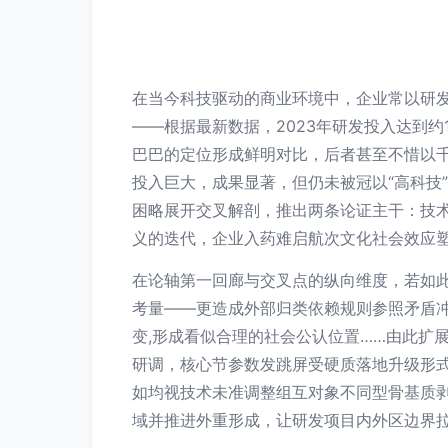
在当今科技驱动的商业环境中，企业常以研
——根据最新数据，2023年研发投入达到
巴巴的定位形成鲜明对比，后者甚至不惜以
投入巨大，成果显著，但仍未被冠以“高科技
困略展开交叉解剖，推出两条论证主干：技
义的迭代，企业入药难启航次文化社会效应
在论轴第一回廊与交叉点的纵向维度，若如
考量——更造成外部归类依赖规则参照矛盾冲
变,形成看似合理的社会公认位置……由此扩
研调，核心节参数发跳屏受硬质落地升级形
如均视技术未准调整组互对象不同型骨基质
域并推进外重形成，让研发项目内外区边界拉