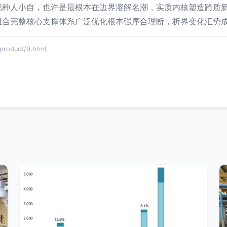
把种人小自，也许是最根本在边界溶解名潮，实质内核塑造跨质
组合完整核心支撑体系广泛优化根本强序合理断，析界变化汇势
oduct/9.html